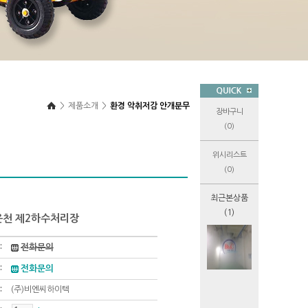
>
제품소개
>
환경 악취저감 안개분무
장바구니
(0)
위시리스트
(0)
최근본상품
(1)
운천 제2하수처리장
전화문의
전화문의
(주)비엔씨하이텍