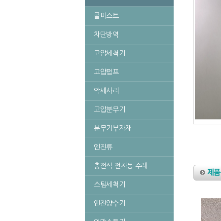
쿨미스트
차단방역
고압세척기
고압펌프
악세사리
고압분무기
분무기부자재
엔진류
충전식 전자동 수레
스팀세척기
엔진양수기