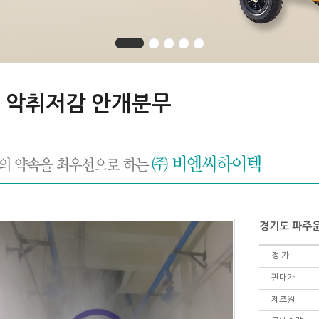
 악취저감 안개분무
경기도 파주
정 가
판매가
제조원