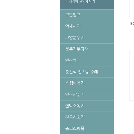
제작형 고압세척기
고압펌프
악세사리
고압분무기
분무기부자재
엔진류
충전식 전자동 수레
스팀세척기
엔진양수기
연막소독기
진공청소기
중고쇼핑몰