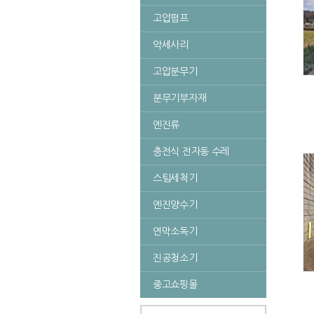
고압펌프
악세사리
고압분무기
분무기부자재
엔진류
충전식 전자동 수레
스팀세척기
엔진양수기
연막소독기
진공청소기
중고쇼핑몰