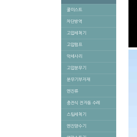
쿨미스트
차단방역
고압세척기
고압펌프
악세사리
고압분무기
분무기부자재
엔진류
충전식 전자동 수레
스팀세척기
엔진양수기