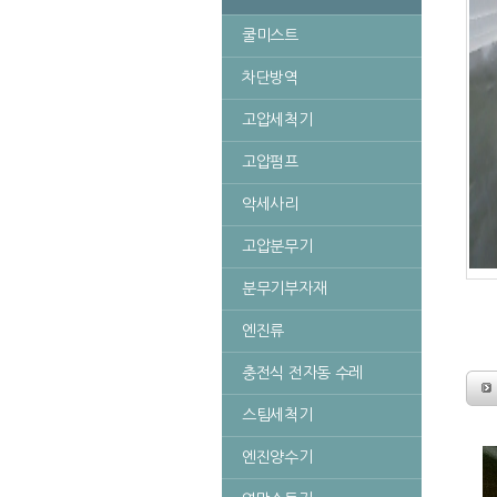
쿨미스트
차단방역
고압세척기
고압펌프
악세사리
고압분무기
분무기부자재
엔진류
충전식 전자동 수레
스팀세척기
엔진양수기