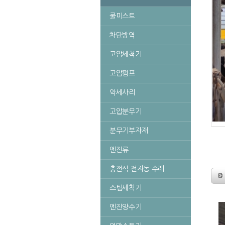
쿨미스트
차단방역
고압세척기
고압펌프
악세사리
고압분무기
분무기부자재
엔진류
충전식 전자동 수레
스팀세척기
엔진양수기