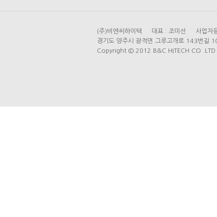
(주)비엔씨하이텍 대표 : 조미선 사업자등록번
경기도 양주시 광적면 그루고개로 143번길 104 (가
Copyright © 2012 B&C HITECH CO .LTD A