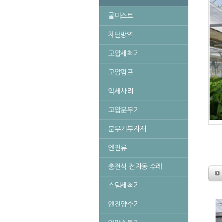
쿨미스트
차단방역
고압세척기
고압펌프
악세사리
고압분무기
분무기부자재
엔진류
충전식 전자동 수레
스팀세척기
엔진양수기