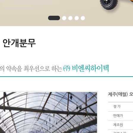
 안개분무
제주(애월) 
정 가
판매가
제조원