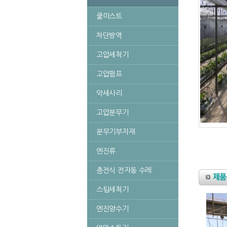
쿨미스트
차단방역
고압세척기
고압펌프
악세사리
고압분무기
분무기부자재
엔진류
충전식 전자동 수레
스팀세척기
엔진양수기