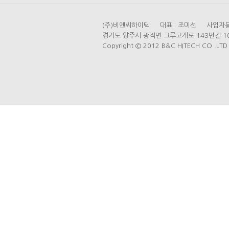
(주)비엔씨하이텍 대표 : 조미선 사업자등록번
경기도 양주시 광적면 그루고개로 143번길 104 (가
Copyright © 2012 B&C HITECH CO .LTD A