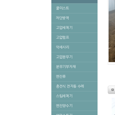
쿨미스트
차단방역
고압세척기
고압펌프
악세사리
고압분무기
분무기부자재
엔진류
충전식 전자동 수레
스팀세척기
엔진양수기