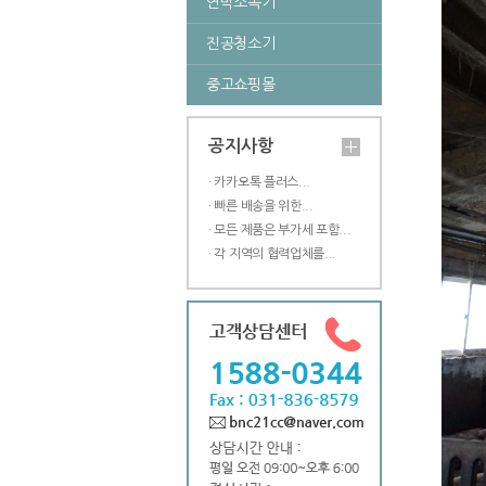
연막소독기
진공청소기
중고쇼핑몰
공지사항
· 카카오톡 플러스...
· 빠른 배송을 위한...
· 모든 제품은 부가세 포함...
· 각 지역의 협력업체를...