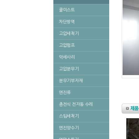
쿨미스트
차단방역
고압세척기
고압펌프
악세사리
고압분무기
분무기부자재
엔진류
충전식 전자동 수레
스팀세척기
엔진양수기