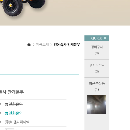
>
제품소개
>
양돈축사 안개분무
장바구니
(0)
위시리스트
(0)
최근본상품
(1)
돈사 안개분무
전화문의
전화문의
(주)비엔씨하이텍