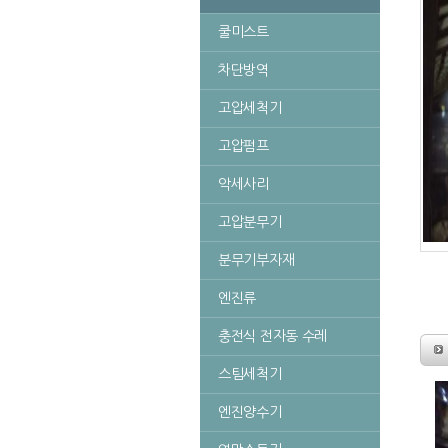
쿨미스트
차단방역
고압세척기
고압펌프
악세사리
고압분무기
분무기부자재
엔진류
충전식 전자동 수레
스팀세척기
엔진양수기