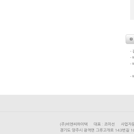
-
-
-
도
-
(주)비엔씨하이텍 대표 : 조미선 사업자등록번
경기도 양주시 광적면 그루고개로 143번길 104 (가