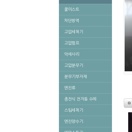
쿨미스트
차단방역
고압세척기
고압펌프
악세사리
고압분무기
분무기부자재
엔진류
충전식 전자동 수레
스팀세척기
엔진양수기