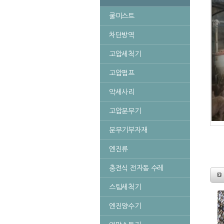
쿨미스트
차단방역
고압세척기
고압펌프
악세사리
고압분무기
분무기부자재
엔진류
충전식 전자동 수레
스팀세척기
엔진양수기