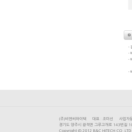
-
-
-
도
-
(주)비엔씨하이텍 대표 : 조미선 사업자등록번
경기도 양주시 광적면 그루고개로 143번길 104 (가
Copyright © 2012 B&C HITECH CO .LTD A