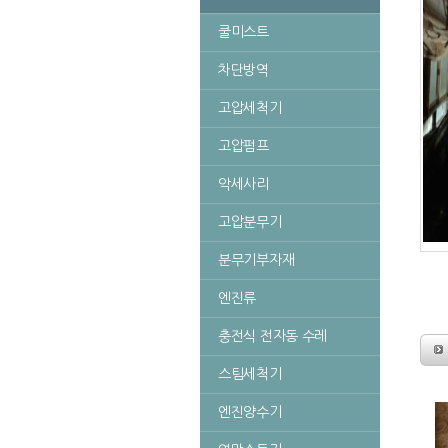
쿨미스트
차단방역
고압세척기
고압펌프
악세사리
고압분무기
분무기부자재
엔진류
충전식 전자동 수레
스팀세척기
엔진양수기