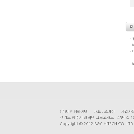
-
-
-
도
-
(주)비엔씨하이텍 대표 : 조미선 사업자등록번
경기도 양주시 광적면 그루고개로 143번길 104 (가
Copyright © 2012 B&C HITECH CO .LTD A