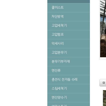
쿨미스트
차단방역
고압세척기
고압펌프
악세사리
고압분무기
분무기부자재
엔진류
충전식 전자동 수레
스팀세척기
엔진양수기