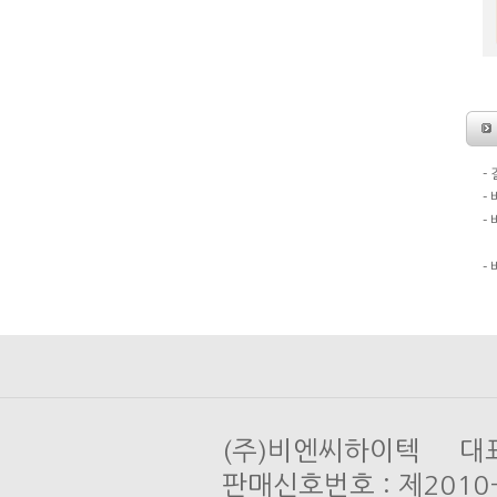
-
-
-
도
-
(주)비엔씨하이텍 대표 
판매신호번호 : 제201