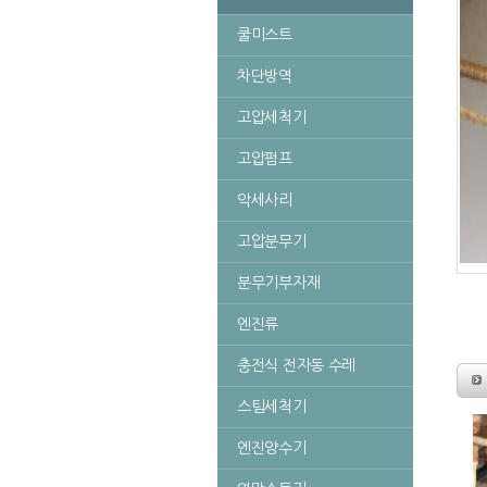
쿨미스트
차단방역
고압세척기
고압펌프
악세사리
고압분무기
분무기부자재
엔진류
충전식 전자동 수레
스팀세척기
엔진양수기