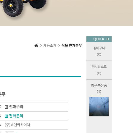
>
제품소개
>
작물 안개분무
장바구니
(0)
위시리스트
(0)
최근본상품
(1)
분무
전화문의
전화문의
(주)비엔씨하이텍