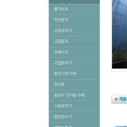
쿨미스트
차단방역
고압세척기
고압펌프
악세사리
고압분무기
분무기부자재
엔진류
충전식 전자동 수레
스팀세척기
엔진양수기