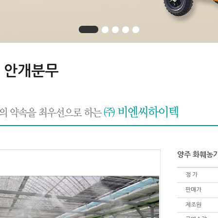
 안개분무
양주 화훼농가
정 가
판매가
제조원