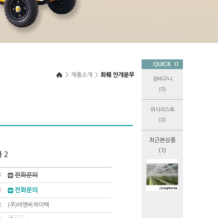
>
제품소개
>
화훼 안개분무
장바구니
(0)
위시리스트
(0)
최근본상품
(1)
 2
전화문의
전화문의
(주)비엔씨하이텍