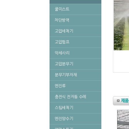
쿨미스트
차단방역
고압세척기
고압펌프
악세사리
고압분무기
분무기부자재
엔진류
충전식 전자동 수레
스팀세척기
엔진양수기