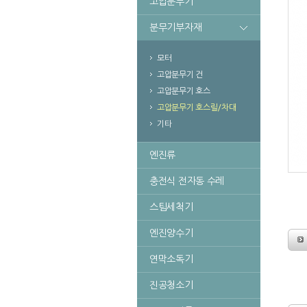
고압분무기
분무기부자재
모터
고압분무기 건
고압분무기 호스
고압분무기 호스릴/차대
기타
엔진류
충전식 전자동 수레
스팀세척기
엔진양수기
연막소독기
진공청소기