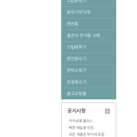
고압분무기
분무기부자재
엔진류
충전식 전자동 수레
스팀세척기
엔진양수기
연막소독기
진공청소기
중고쇼핑몰
공지사항
· 카카오톡 플러스...
· 빠른 배송을 위한...
· 모든 제품은 부가세 포함...