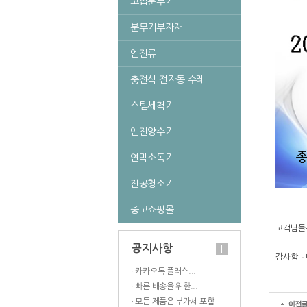
고압분무기
분무기부자재
엔진류
충전식 전자동 수레
스팀세척기
엔진양수기
연막소독기
진공청소기
중고쇼핑몰
고객님들
공지사항
감사합니
· 카카오톡 플러스...
· 빠른 배송을 위한...
· 모든 제품은 부가세 포함...