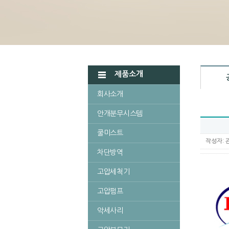
제품소개
회사소개
안개분무시스템
쿨미스트
작성자: 
차단방역
고압세척기
고압펌프
악세사리