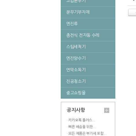
고압분무기
분무기부자재
엔진류
충전식 전자동 수레
스팀세척기
엔진양수기
연막소독기
진공청소기
중고쇼핑몰
공지사항
· 카카오톡 플러스...
· 빠른 배송을 위한...
· 모든 제품은 부가세 포함...